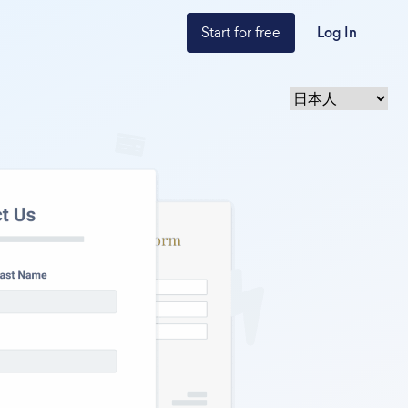
Start for free
Log In