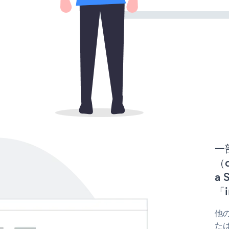
一
（d
a
「i
他の
たは