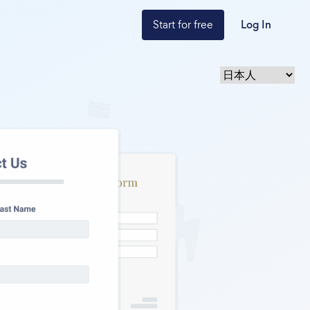
Start for free
Log In