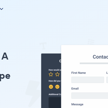
A
ype