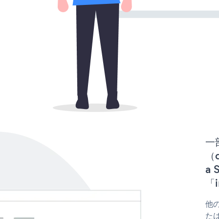
一
（d
a
「i
他の
たは