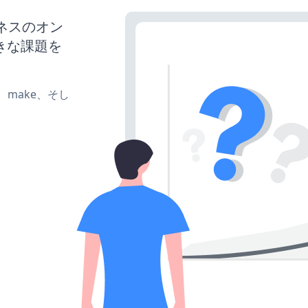
ジネスのオン
きな課題を
te、make、そし