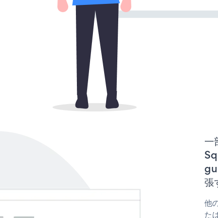
一
Sq
gu
張
他の
たは