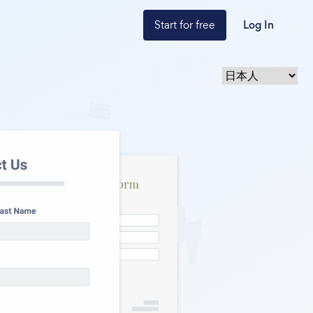
Start for free
Log In