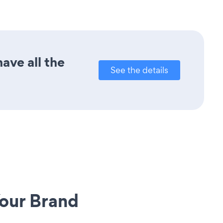
ave all the
See the details
our Brand