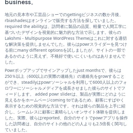
business。
地元の見本市や工芸品ショーでのgettingビジネスの数か月後、
rbiashadesはオンラインで販売する方法を探していました。
required the abilityは、訪問者に製品の品質、軽量で人間工学に
基づいたデザインを視覚的に魅力的な方法で示します。彼らの
Lakshmi - Multipurpose WordPress Themeはこれに対する適切
な解決策を提供しませんでした。彼らはpowrスライダーを見つけ
る前にmany different optionsを試しましたが、サイトの一部で
あるかのように見えず、不格好で使いにくいものはありませんで
した。
Powrポップアップでサインアップしたjust monthsで、彼らは
250％以上（600以上の実際の連絡先）の連絡先をgrowすること
ができ、steadilyはpowrソーシャルを利用して6000人以上のフォ
ロワーにソーシャルメディアを成長させました彼らのサイトでフ
ィードします。 added powr sliderは、製品が実際にどのように
見えるかをホームページcoming toであるため、顧客にすばやく
表示するための視覚的な方法です。それは彼らの製品を上手に紹
介し、シームレスに顧客に素晴らしいオンサイト体験を提供しま
した。実際、彼らはreported、自分のサイトでpowrアプリを操作
した訪問者は、自分のサイトの他のどの人よりも2.5倍長く関与し
ていました。