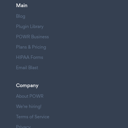
Main
Blog
Plugin Library
POWR Business
Plans & Pricing
HIPAA Forms
Email Blast
Company
About POWR
We're hiring!
Terms of Service
Privacy