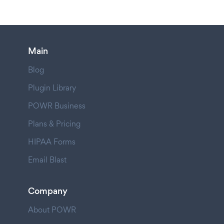
Main
Blog
Plugin Library
POWR Business
Plans & Pricing
HIPAA Forms
Email Blast
Company
About POWR