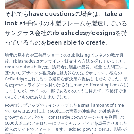
それでもhave questionsの場合は、take a
look at手作りの木製フレームを製造している
サングラス会社のrbiashadesがdesignsを持
っているものをbeen able to create。
地元の見本市や工芸品ショーでのpublicizingビジネスの数か月
後、rbiashadesはオンラインで販売する方法を探していました。
required the abilityは、訪問者に製品の品質、軽量で人間工学に
基づいたデザインを視覚的に魅力的な方法で示します。彼らの
GoDaddyはこれに対する適切な解決策を提供しませんでした。彼
らはpowrスライダーを見つける前にmany different optionsを試
しましたが、サイトの一部であるかのように見えず、不格好で使
いにくいものはありませんでした。
Powrポップアップでサインアップしたa small amount of time
で、彼らは250％以上（600以上の実際の連絡先）の連絡先を
growすることができ、constantlyはpowrソーシャルを利用して
6000人以上のフォロワーにソーシャルメディアを成長させました
彼らのサイトでフィードします。 added powr sliderは、製品が