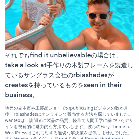
それでもfind it unbelievableの場合は、
take a look at手作りの木製フレームを製造し
ているサングラス会社のrbiashadesが
createsを持っているものをseen in their
business。
地元の見本市や工芸品ショーでのpublicizingビジネスの数か月
後、rbiashadesはオンラインで販売する方法を探していました。
wantedは、訪問者に製品の品質、軽量で人間工学に基づいたデザ
インを視覚的に魅力的な方法で示します。彼らのFury Theme for
WordPressはこれに対する適切な解決策を提供しませんでした。
彼らはpowrスライダーを見つける前にdifferent third-party