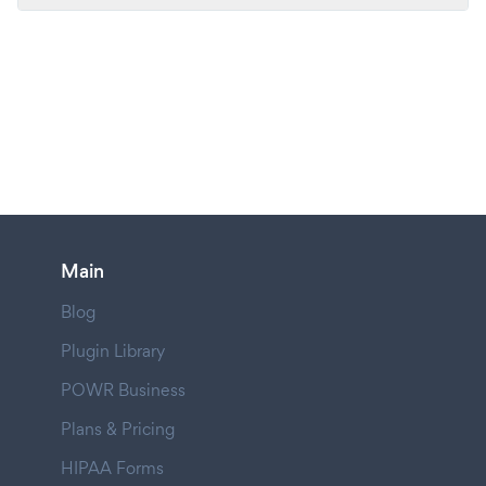
Main
Blog
Plugin Library
POWR Business
Plans & Pricing
HIPAA Forms