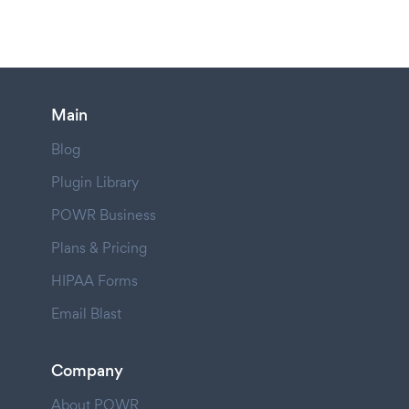
Main
Blog
Plugin Library
POWR Business
Plans & Pricing
HIPAA Forms
Email Blast
Company
About POWR