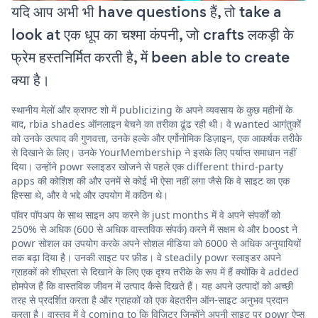
यदि आप अभी भी have questions हैं, तो take a
look at एक धूप का चश्मा कंपनी, जो crafts लकड़ी के
फ्रेम हस्तनिर्मित करती है, में been able to create
क्या है।
स्थानीय मेलों और क्राफ्ट शो में publicizing के अपने व्यवसाय के कुछ महीनों के
बाद, rbia shades ऑनलाइन बेचने का तरीका ढूंढ रही थी। वे wanted आगंतुकों
को उनके उत्पाद की गुणवत्ता, उनके हल्के और एर्गोनोमिक डिज़ाइन, एक आकर्षक तरीके
से दिखाने के लिए। उनके YourMembership ने इसके लिए पर्याप्त समाधान नहीं
दिया। उन्होंने powr स्लाइडर खोजने से पहले एक different third-party
apps की कोशिश की और उनमें से कोई भी ऐसा नहीं लगा जैसे कि वे साइट का एक
हिस्सा थे, और वे भद्दे और उपयोग में कठिन थे।
पॉवर पॉपअप के साथ साइन अप करने के just months में वे अपने संपर्कों को
250% से अधिक (600 से अधिक वास्तविक संपर्क) करने में सक्षम थे और boost ने
powr सोशल का उपयोग करके अपने सोशल मीडिया को 6000 से अधिक अनुयायियों
तक बढ़ा दिया है। उनकी साइट पर फ़ीड। वे steadily powr स्लाइडर अपने
ग्राहकों को शीघ्रता से दिखाने के लिए एक दृश्य तरीके के रूप में हैं क्योंकि वे added
होमपेज हैं कि वास्तविक जीवन में उत्पाद कैसे दिखते हैं। यह अपने उत्पादों को अच्छी
तरह से प्रदर्शित करता है और ग्राहकों को एक बेहतरीन ऑन-साइट अनुभव प्रदान
करता है। वास्तव में वे coming to कि विज़िटर जिन्होंने अपनी साइट पर powr ऐप्स