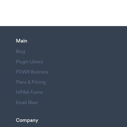
Main
Blog
Plugin Library
POWR Business
Plans & Pricing
HIPAA Forms
Email Blast
Company