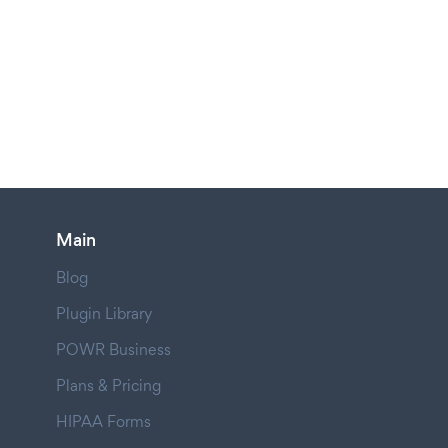
Main
Blog
Plugin Library
POWR Business
Plans & Pricing
HIPAA Forms