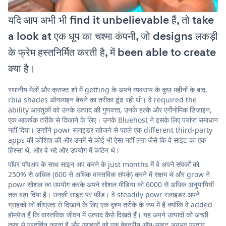
यदि आप अभी भी find it unbelievable हैं, तो take
a look at एक धूप का चश्मा कंपनी, जो designs लकड़ी
के फ्रेम हस्तनिर्मित करती है, में been able to create
क्या है।
स्थानीय मेलों और क्राफ्ट शो में getting के अपने व्यवसाय के कुछ महीनों के बाद,
rbia shades ऑनलाइन बेचने का तरीका ढूंढ रही थी। वे required the
ability आगंतुकों को उनके उत्पाद की गुणवत्ता, उनके हल्के और एर्गोनोमिक डिज़ाइन,
एक आकर्षक तरीके से दिखाने के लिए। उनके Bluehost ने इसके लिए पर्याप्त समाधान
नहीं दिया। उन्होंने powr स्लाइडर खोजने से पहले एक different third-party
apps की कोशिश की और उनमें से कोई भी ऐसा नहीं लगा जैसे कि वे साइट का एक
हिस्सा थे, और वे भद्दे और उपयोग में कठिन थे।
पॉवर पॉपअप के साथ साइन अप करने के just months में वे अपने संपर्कों को
250% से अधिक (600 से अधिक वास्तविक संपर्क) करने में सक्षम थे और grow ने
powr सोशल का उपयोग करके अपने सोशल मीडिया को 6000 से अधिक अनुयायियों
तक बढ़ा दिया है। उनकी साइट पर फ़ीड। वे steadily powr स्लाइडर अपने
ग्राहकों को शीघ्रता से दिखाने के लिए एक दृश्य तरीके के रूप में हैं क्योंकि वे added
होमपेज हैं कि वास्तविक जीवन में उत्पाद कैसे दिखते हैं। यह अपने उत्पादों को अच्छी
तरह से प्रदर्शित करता है और ग्राहकों को एक बेहतरीन ऑन-साइट अनुभव प्रदान