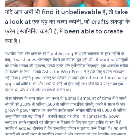
यदि आप अभी भी find it unbelievable हैं, तो take
a look at एक धूप का चश्मा कंपनी, जो crafts लकड़ी के
फ्रेम हस्तनिर्मित करती है, में been able to create
क्या है।
स्थानीय मेलों और क्राफ्ट शो में publicizing के अपने व्यवसाय के कुछ महीनों के
बाद, rbia shades ऑनलाइन बेचने का तरीका ढूंढ रही थी। वे wanted आगंतुकों
को उनके उत्पाद की गुणवत्ता, उनके हल्के और एर्गोनोमिक डिज़ाइन, एक आकर्षक तरीके
से दिखाने के लिए। उनके Astra for WordPress ने इसके लिए पर्याप्त समाधान
नहीं दिया। उन्होंने powr स्लाइडर खोजने से पहले एक different third-party
apps की कोशिश की और उनमें से कोई भी ऐसा नहीं लगा जैसे कि वे साइट का एक
हिस्सा थे, और वे भद्दे और उपयोग में कठिन थे।
पॉवर पॉपअप के साथ साइन अप करने के a small amount of time में वे अपने
संपर्कों को 250% से अधिक (600 से अधिक वास्तविक संपर्क) करने में सक्षम थे और
grow ने powr सोशल का उपयोग करके अपने सोशल मीडिया को 6000 से अधिक
अनुयायियों तक बढ़ा दिया है। उनकी साइट पर फ़ीड। वे constantly powr
स्लाइडर अपने ग्राहकों को शीघ्रता से दिखाने के लिए एक दृश्य तरीके के रूप में हैं
क्योंकि वे added होमपेज हैं कि वास्तविक जीवन में उत्पाद कैसे दिखते हैं। यह अपने
उत्पादों को अच्छी तरह से प्रदर्शित करता है और ग्राहकों को एक बेहतरीन ऑन-साइट