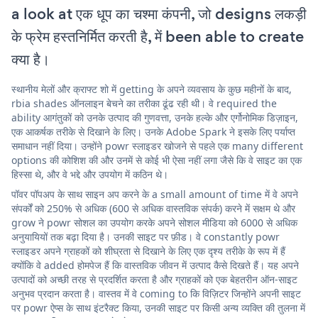
a look at एक धूप का चश्मा कंपनी, जो designs लकड़ी
के फ्रेम हस्तनिर्मित करती है, में been able to create
क्या है।
स्थानीय मेलों और क्राफ्ट शो में getting के अपने व्यवसाय के कुछ महीनों के बाद,
rbia shades ऑनलाइन बेचने का तरीका ढूंढ रही थी। वे required the
ability आगंतुकों को उनके उत्पाद की गुणवत्ता, उनके हल्के और एर्गोनोमिक डिज़ाइन,
एक आकर्षक तरीके से दिखाने के लिए। उनके Adobe Spark ने इसके लिए पर्याप्त
समाधान नहीं दिया। उन्होंने powr स्लाइडर खोजने से पहले एक many different
options की कोशिश की और उनमें से कोई भी ऐसा नहीं लगा जैसे कि वे साइट का एक
हिस्सा थे, और वे भद्दे और उपयोग में कठिन थे।
पॉवर पॉपअप के साथ साइन अप करने के a small amount of time में वे अपने
संपर्कों को 250% से अधिक (600 से अधिक वास्तविक संपर्क) करने में सक्षम थे और
grow ने powr सोशल का उपयोग करके अपने सोशल मीडिया को 6000 से अधिक
अनुयायियों तक बढ़ा दिया है। उनकी साइट पर फ़ीड। वे constantly powr
स्लाइडर अपने ग्राहकों को शीघ्रता से दिखाने के लिए एक दृश्य तरीके के रूप में हैं
क्योंकि वे added होमपेज हैं कि वास्तविक जीवन में उत्पाद कैसे दिखते हैं। यह अपने
उत्पादों को अच्छी तरह से प्रदर्शित करता है और ग्राहकों को एक बेहतरीन ऑन-साइट
अनुभव प्रदान करता है। वास्तव में वे coming to कि विज़िटर जिन्होंने अपनी साइट
पर powr ऐप्स के साथ इंटरैक्ट किया, उनकी साइट पर किसी अन्य व्यक्ति की तुलना में