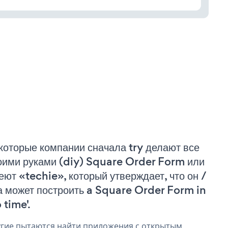
которые компании сначала try делают все
оими руками (diy) Square Order Form или
еют «techie», который утверждает, что он /
а может построить a Square Order Form in
 time'.
гие пытаются найти приложения с открытым