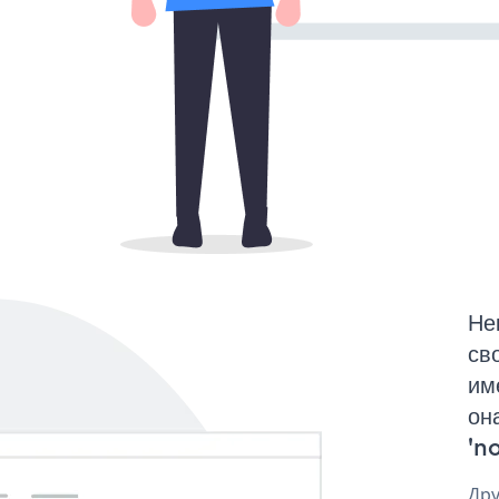
Не
св
им
он
'no
Дру