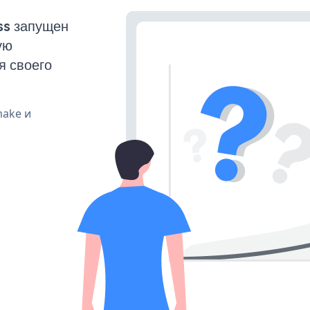
ss запущен
ую
я своего
make и