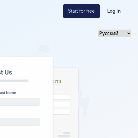
Start for free
Log In