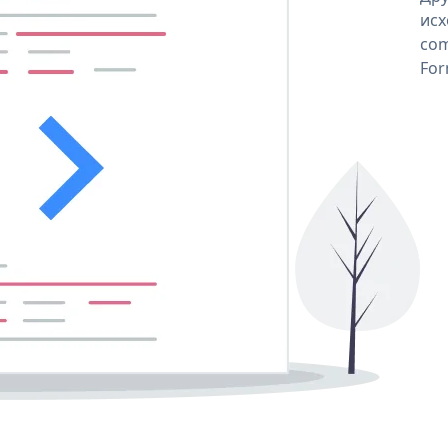
исх
com
For