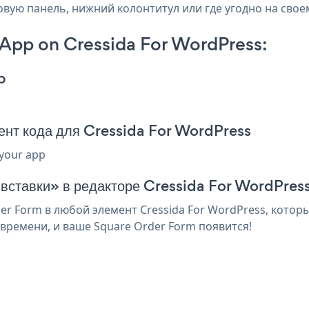
ковую панель, нижний колонтитул или где угодно на своем
App on Cressida For WordPress:
p
ент кода для Cressida For WordPress
 your app
 вставки» в редакторе Cressida For WordPres
r Form в любой элемент Cressida For WordPress, которы
времени, и ваше Square Order Form появится!