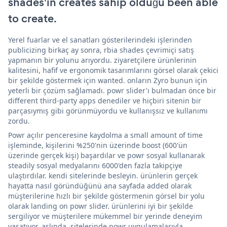
shades'in creates sahip olduğu been able
to create.
Yerel fuarlar ve el sanatları gösterilerindeki işlerinden
publicizing birkaç ay sonra, rbia shades çevrimiçi satış
yapmanın bir yolunu arıyordu. ziyaretçilere ürünlerinin
kalitesini, hafif ve ergonomik tasarımlarını görsel olarak çekici
bir şekilde göstermek için wanted. onların Zyro bunun için
yeterli bir çözüm sağlamadı. powr slider'ı bulmadan önce bir
different third-party apps denediler ve hiçbiri sitenin bir
parçasıymış gibi görünmüyordu ve kullanışsız ve kullanımı
zordu.
Powr açılır penceresine kaydolma a small amount of time
işleminde, kişilerini %250'nin üzerinde boost (600'ün
üzerinde gerçek kişi) başardılar ve powr sosyal kullanarak
steadily sosyal medyalarını 6000'den fazla takipçiye
ulaştırdılar. kendi sitelerinde besleyin. ürünlerin gerçek
hayatta nasıl göründüğünü ana sayfada added olarak
müşterilerine hızlı bir şekilde göstermenin görsel bir yolu
olarak landing on powr slider. ürünlerini iyi bir şekilde
sergiliyor ve müşterilere mükemmel bir yerinde deneyim
yaşatıyor. aslında, sitelerinde powr uygulamalarıyla