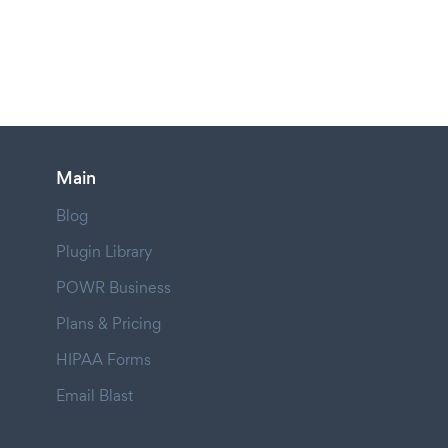
Main
Blog
Plugin Library
POWR Business
Plans & Pricing
HIPAA Forms
Email Blast