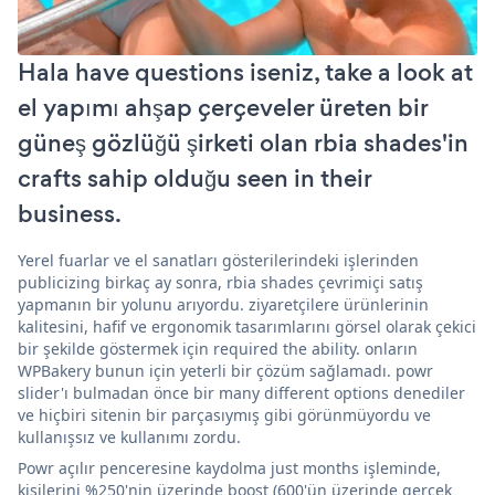
Hala have questions iseniz, take a look at
el yapımı ahşap çerçeveler üreten bir
güneş gözlüğü şirketi olan rbia shades'in
crafts sahip olduğu seen in their
business.
Yerel fuarlar ve el sanatları gösterilerindeki işlerinden
publicizing birkaç ay sonra, rbia shades çevrimiçi satış
yapmanın bir yolunu arıyordu. ziyaretçilere ürünlerinin
kalitesini, hafif ve ergonomik tasarımlarını görsel olarak çekici
bir şekilde göstermek için required the ability. onların
WPBakery bunun için yeterli bir çözüm sağlamadı. powr
slider'ı bulmadan önce bir many different options denediler
ve hiçbiri sitenin bir parçasıymış gibi görünmüyordu ve
kullanışsız ve kullanımı zordu.
Powr açılır penceresine kaydolma just months işleminde,
kişilerini %250'nin üzerinde boost (600'ün üzerinde gerçek