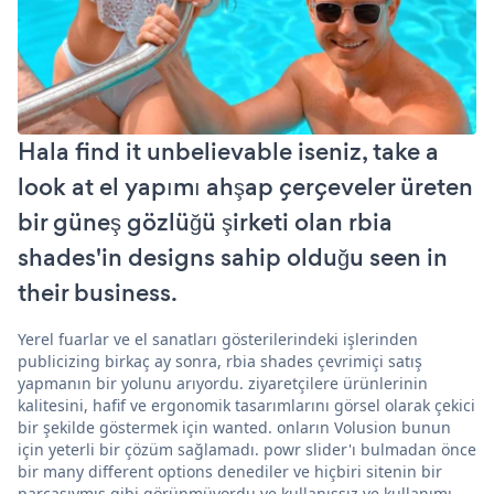
Hala find it unbelievable iseniz, take a
look at el yapımı ahşap çerçeveler üreten
bir güneş gözlüğü şirketi olan rbia
shades'in designs sahip olduğu seen in
their business.
Yerel fuarlar ve el sanatları gösterilerindeki işlerinden
publicizing birkaç ay sonra, rbia shades çevrimiçi satış
yapmanın bir yolunu arıyordu. ziyaretçilere ürünlerinin
kalitesini, hafif ve ergonomik tasarımlarını görsel olarak çekici
bir şekilde göstermek için wanted. onların Volusion bunun
için yeterli bir çözüm sağlamadı. powr slider'ı bulmadan önce
bir many different options denediler ve hiçbiri sitenin bir
parçasıymış gibi görünmüyordu ve kullanışsız ve kullanımı