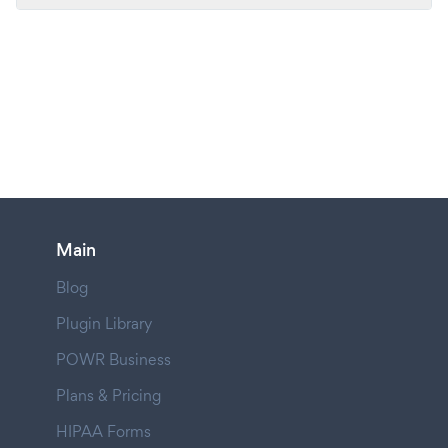
Main
Blog
Plugin Library
POWR Business
Plans & Pricing
HIPAA Forms