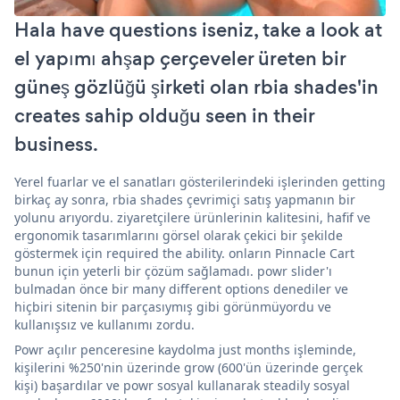
Hala have questions iseniz, take a look at
el yapımı ahşap çerçeveler üreten bir
güneş gözlüğü şirketi olan rbia shades'in
creates sahip olduğu seen in their
business.
Yerel fuarlar ve el sanatları gösterilerindeki işlerinden getting
birkaç ay sonra, rbia shades çevrimiçi satış yapmanın bir
yolunu arıyordu. ziyaretçilere ürünlerinin kalitesini, hafif ve
ergonomik tasarımlarını görsel olarak çekici bir şekilde
göstermek için required the ability. onların Pinnacle Cart
bunun için yeterli bir çözüm sağlamadı. powr slider'ı
bulmadan önce bir many different options denediler ve
hiçbiri sitenin bir parçasıymış gibi görünmüyordu ve
kullanışsız ve kullanımı zordu.
Powr açılır penceresine kaydolma just months işleminde,
kişilerini %250'nin üzerinde grow (600'ün üzerinde gerçek
kişi) başardılar ve powr sosyal kullanarak steadily sosyal