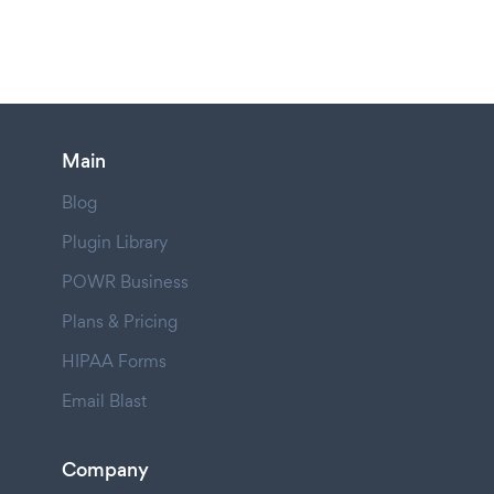
Main
Blog
Plugin Library
POWR Business
Plans & Pricing
HIPAA Forms
Email Blast
Company