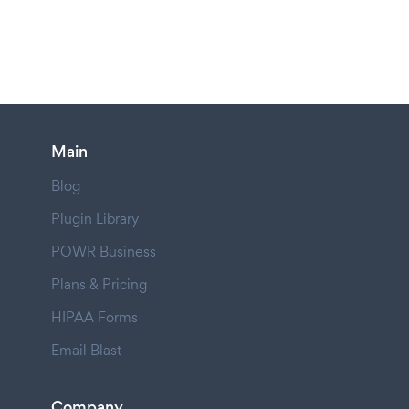
Main
Blog
Plugin Library
POWR Business
Plans & Pricing
HIPAA Forms
Email Blast
Company