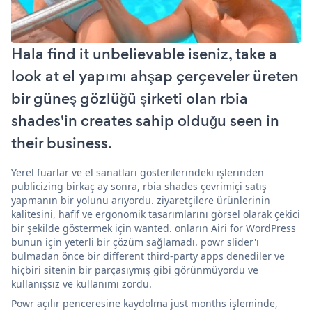
Hala find it unbelievable iseniz, take a
look at el yapımı ahşap çerçeveler üreten
bir güneş gözlüğü şirketi olan rbia
shades'in creates sahip olduğu seen in
their business.
Yerel fuarlar ve el sanatları gösterilerindeki işlerinden
publicizing birkaç ay sonra, rbia shades çevrimiçi satış
yapmanın bir yolunu arıyordu. ziyaretçilere ürünlerinin
kalitesini, hafif ve ergonomik tasarımlarını görsel olarak çekici
bir şekilde göstermek için wanted. onların Airi for WordPress
bunun için yeterli bir çözüm sağlamadı. powr slider'ı
bulmadan önce bir different third-party apps denediler ve
hiçbiri sitenin bir parçasıymış gibi görünmüyordu ve
kullanışsız ve kullanımı zordu.
Powr açılır penceresine kaydolma just months işleminde,