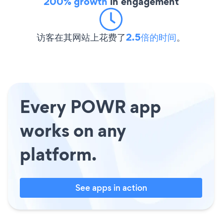
200% growth
in engagement
访客在其网站上花费了
2.5倍的时间
。
Every POWR app
works on any
platform.
See apps in action