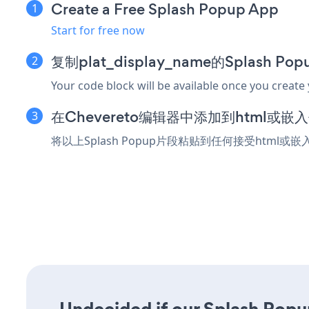
Create a Free Splash Popup App
Start for free now
复制plat_display_name的Splash P
Your code block will be available once you create
在Chevereto编辑器中添加到html或嵌
将以上Splash Popup片段粘贴到任何接受html或嵌
Undecided if our Splash Popup