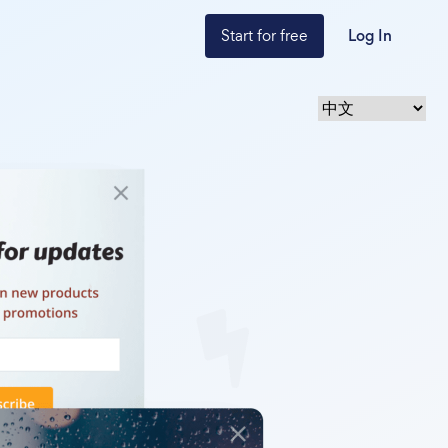
Start for free
Log In