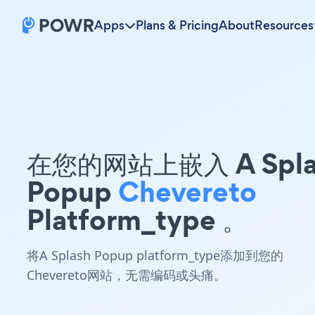
Apps
Plans & Pricing
About
Resources
在您的网站上嵌入 A Spla
Popup
Chevereto
Platform_type 。
将A Splash Popup platform_type添加到您的
Chevereto网站，无需编码或头痛。