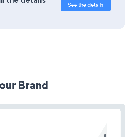
See the details
our Brand