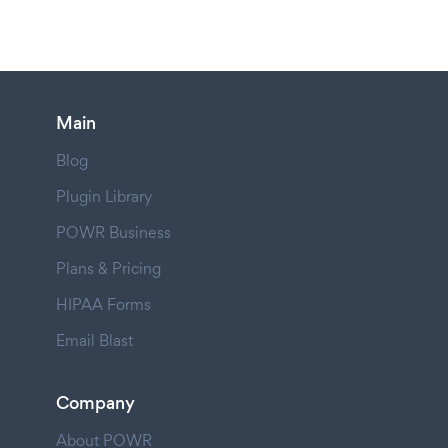
Main
Blog
Plugin Library
POWR Business
Plans & Pricing
HIPAA Forms
Email Blast
Company
About POWR