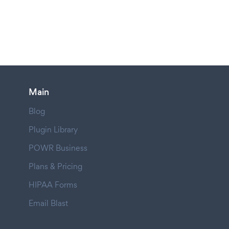
Main
Blog
Plugin Library
POWR Business
Plans & Pricing
HIPAA Forms
Email Blast