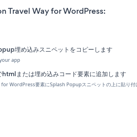
n Travel Way for WordPress:
plash Popup埋め込みスニペットをコピーします
 your app
エディターでhtmlまたは埋め込みコード要素に追加します
 for WordPress要素にSplash Popupスニペットの上