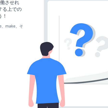
トを稼働させれ
する上での
う！
ate、make、そ