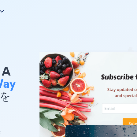
A
Way
 を
ェ