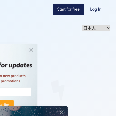
Start for free
Log In