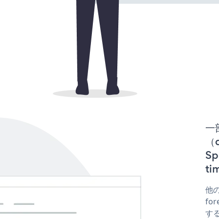
一
（d
S
t
他の
fo
する