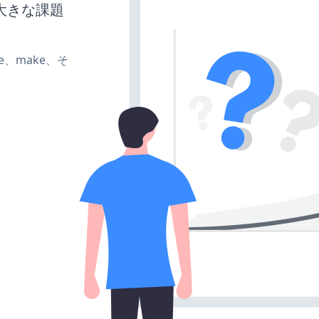
大きな課題
ate、make、そ