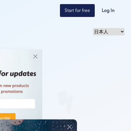
Start for free
Log In