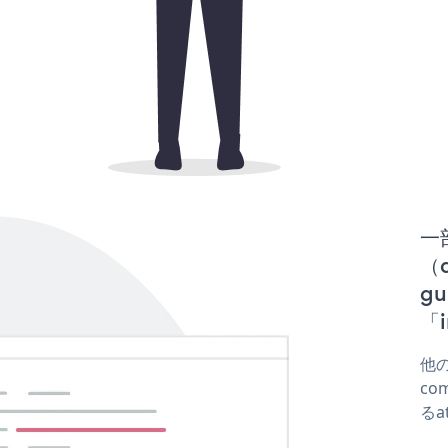
一
（d
g
「i
他の
co
るa