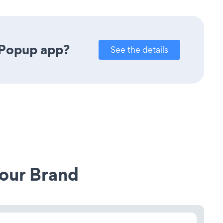
 Popup app?
See the details
our Brand