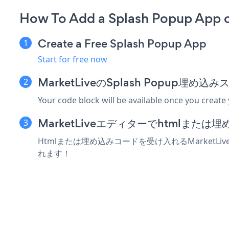
How To Add a Splash Popup App o
Create a Free Splash Popup App
Start for free now
MarketLiveのSplash Popup埋
Your code block will be available once you create
MarketLiveエディターでhtmlまた
Htmlまたは埋め込みコードを受け入れるMarketLi
れます！