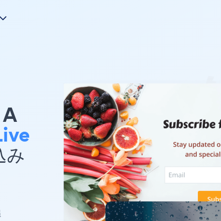
A
ive
め込み
追