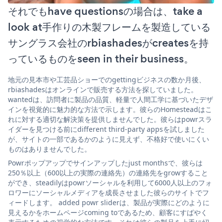
それでもhave questionsの場合は、take a
look at手作りの木製フレームを製造している
サングラス会社のrbiashadesがcreatesを持
っているものをseen in their business。
地元の見本市や工芸品ショーでのgettingビジネスの数か月後、
rbiashadesはオンラインで販売する方法を探していました。
wantedは、訪問者に製品の品質、軽量で人間工学に基づいたデザ
インを視覚的に魅力的な方法で示します。彼らのHomesteadはこ
れに対する適切な解決策を提供しませんでした。彼らはpowrスラ
イダーを見つける前にdifferent third-party appsを試しました
が、サイトの一部であるかのように見えず、不格好で使いにくい
ものはありませんでした。
Powrポップアップでサインアップしたjust monthsで、彼らは
250％以上（600以上の実際の連絡先）の連絡先をgrowすること
ができ、steadilyはpowrソーシャルを利用して6000人以上のフォ
ロワーにソーシャルメディアを成長させました彼らのサイトでフ
ィードします。 added powr sliderは、製品が実際にどのように
見えるかをホームページcoming toであるため、顧客にすばやく