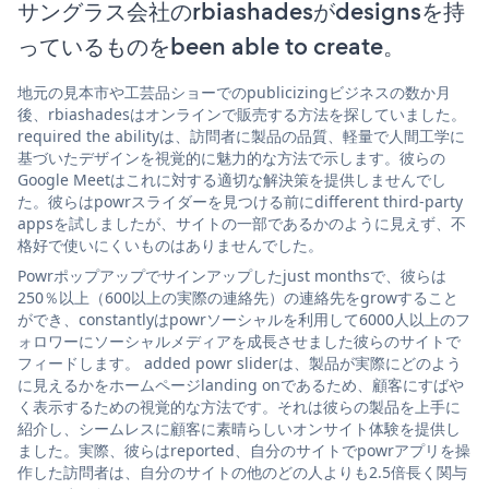
サングラス会社のrbiashadesがdesignsを持
っているものをbeen able to create。
地元の見本市や工芸品ショーでのpublicizingビジネスの数か月
後、rbiashadesはオンラインで販売する方法を探していました。
required the abilityは、訪問者に製品の品質、軽量で人間工学に
基づいたデザインを視覚的に魅力的な方法で示します。彼らの
Google Meetはこれに対する適切な解決策を提供しませんでし
た。彼らはpowrスライダーを見つける前にdifferent third-party
appsを試しましたが、サイトの一部であるかのように見えず、不
格好で使いにくいものはありませんでした。
Powrポップアップでサインアップしたjust monthsで、彼らは
250％以上（600以上の実際の連絡先）の連絡先をgrowすること
ができ、constantlyはpowrソーシャルを利用して6000人以上のフ
ォロワーにソーシャルメディアを成長させました彼らのサイトで
フィードします。 added powr sliderは、製品が実際にどのよう
に見えるかをホームページlanding onであるため、顧客にすばや
く表示するための視覚的な方法です。それは彼らの製品を上手に
紹介し、シームレスに顧客に素晴らしいオンサイト体験を提供し
ました。実際、彼らはreported、自分のサイトでpowrアプリを操
作した訪問者は、自分のサイトの他のどの人よりも2.5倍長く関与