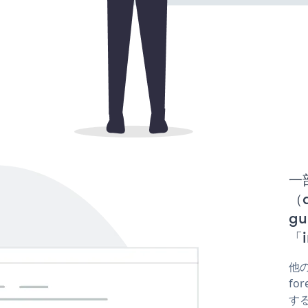
一
（d
g
「i
他の
fo
する