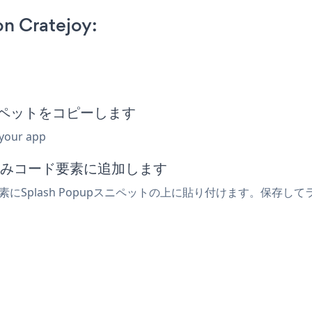
n Cratejoy:
みスニペットをコピーします
 your app
埋め込みコード要素に追加します
要素にSplash Popupスニペットの上に貼り付けます。保存して