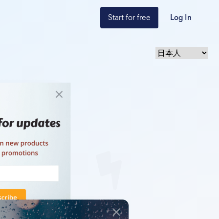
Start for free
Log In