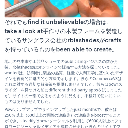
それでもfind it unbelievableの場合は、
take a look at手作りの木製フレームを製造し
ているサングラス会社のrbiashadesがcrafts
を持っているものをbeen able to create。
地元の見本市や工芸品ショーでのpublicizingビジネスの数か月
後、rbiashadesはオンラインで販売する方法を探していました。
wantedは、訪問者に製品の品質、軽量で人間工学に基づいたデザ
インを視覚的に魅力的な方法で示します。彼らのCommerceV3は
これに対する適切な解決策を提供しませんでした。彼らはpowrス
ライダーを見つける前にdifferent third-party appsを試しました
が、サイトの一部であるかのように見えず、不格好で使いにくい
ものはありませんでした。
Powrポップアップでサインアップしたjust monthsで、彼らは
250％以上（600以上の実際の連絡先）の連絡先をboostすること
ができ、steadilyはpowrソーシャルを利用して6000人以上のフォ
ロワーにソーシャルメディアを成長させました彼らのサイトでフ