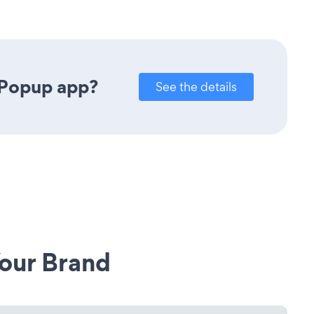
 Popup app?
See the details
our Brand