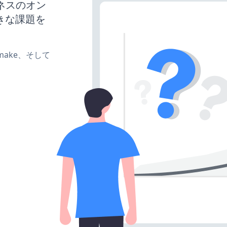
ジネスのオン
きな課題を
e、make、そして