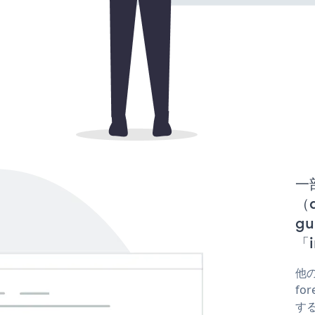
一
（d
g
「i
他の
fo
する