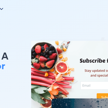
A
r
。