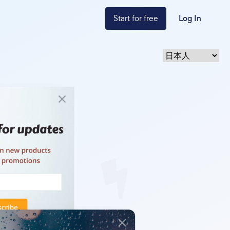
Start for free
Log In