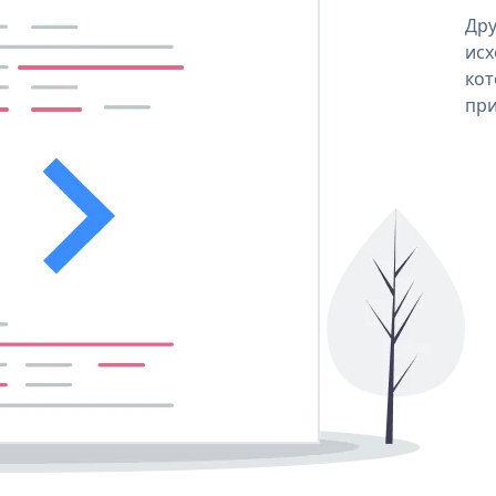
Дру
исх
кот
при