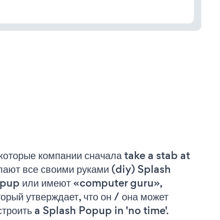
которые компании сначала take a stab at
лают все своими руками (diy) Splash
pup или имеют «computer guru»,
торый утверждает, что он / она может
строить a Splash Popup in 'no time'.