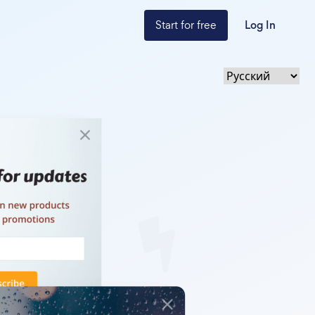
Start for free
Log In