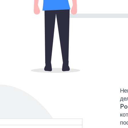
Не
де
Po
ко
по