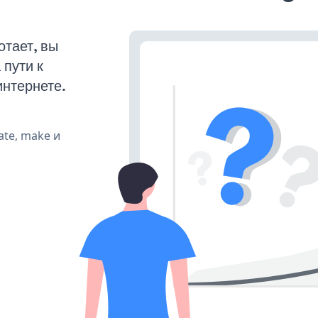
тает, вы
пути к
интернете.
ate, make и