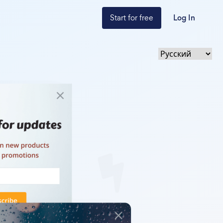
Start for free
Log In