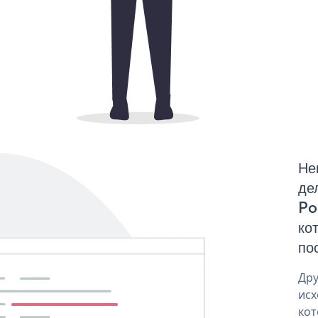
Не
де
Po
ко
по
Дру
исх
кот