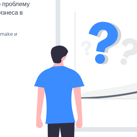
ю проблему
изнеса в
, make и