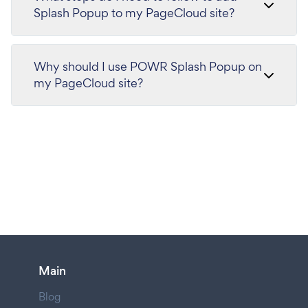
Splash Popup to my PageCloud site?
Why should I use POWR Splash Popup on
my PageCloud site?
Main
Blog