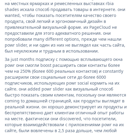
на местных ярмарках и ремесленных выставках rbia
shades искала способ продавать товары в интернете. они
wanted, чтобы показать посетителям качество своего
продукта, свой легкий и эргономичный дизайн в
привлекательной визуальной форме. их PageCloud не
предоставили для этого адекватного решения. они
попробовали many different options, прежде чем нашли
powr slider, и ни один из них не выглядел как часть сайта,
был неуклюжим и трудным в использовании.
За just months подписку с помощью всплывающего окна
powr они смогли boost расширить свои контакты более
чем на 250% (более 600 реальных контактов) и constantly
расширили свои социальные сети до более 6000
подписчиков, использующих powr social кормить на их
сайте. они added powr slider как визуальный способ
быстро показать своим клиентам, поскольку они являются
coming to домашней страницей, как продукты выглядят в
реальной жизни. он хорошо демонстрирует их продукты и
беспрепятственно дает клиентам отличный опыт работы
на месте. фактически они discovered, что посетители,
которые взаимодействовали с приложениями powr на их
сайте, были вовлечены в 2,5 раза дольше, чем любой