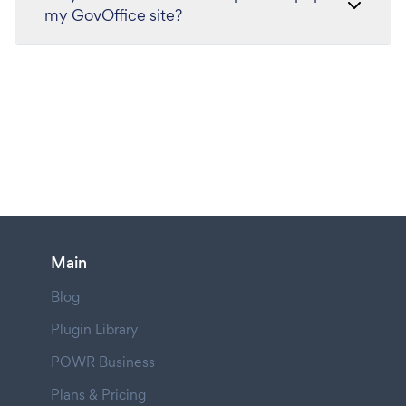
my GovOffice site?
Main
Blog
Plugin Library
POWR Business
Plans & Pricing