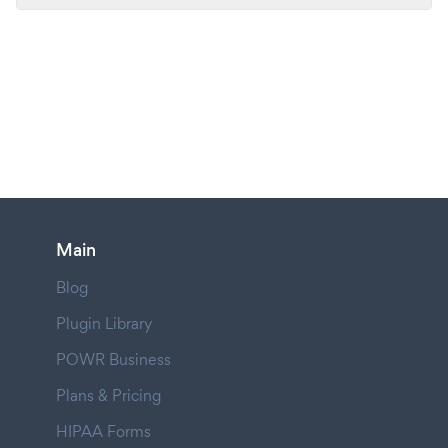
Main
Blog
Plugin Library
POWR Business
Plans & Pricing
HIPAA Forms