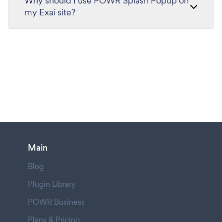
Why should I use POWR Splash Popup on
my Exai site?
Main
Blog
Plugin Library
POWR Business
Plans & Pricing