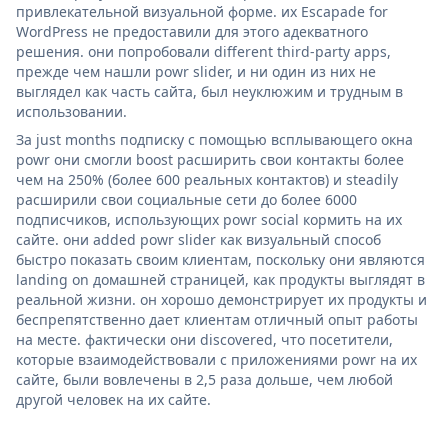
привлекательной визуальной форме. их Escapade for
WordPress не предоставили для этого адекватного
решения. они попробовали different third-party apps,
прежде чем нашли powr slider, и ни один из них не
выглядел как часть сайта, был неуклюжим и трудным в
использовании.
За just months подписку с помощью всплывающего окна
powr они смогли boost расширить свои контакты более
чем на 250% (более 600 реальных контактов) и steadily
расширили свои социальные сети до более 6000
подписчиков, использующих powr social кормить на их
сайте. они added powr slider как визуальный способ
быстро показать своим клиентам, поскольку они являются
landing on домашней страницей, как продукты выглядят в
реальной жизни. он хорошо демонстрирует их продукты и
беспрепятственно дает клиентам отличный опыт работы
на месте. фактически они discovered, что посетители,
которые взаимодействовали с приложениями powr на их
сайте, были вовлечены в 2,5 раза дольше, чем любой
другой человек на их сайте.