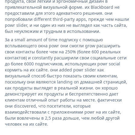
продукта, свой легкий и эргономичный дизайн в
привлекательной визуальной форме. их Blackboard не
предоставили для этого адекватного решения. они
попробовали different third-party apps, прежде чем нашли
powr slider, и ни один из них не выглядел как часть сайта,
был неуклюжим и трудным в использовании.
За a small amount of time подписку с помощью
всплывающего окна powr они смогли grow расширить
свои контакты более чем на 250% (более 600 реальных
контактов) и constantly расширили свои социальные сети
до более 6000 подписчиков, использующих powr social
кормить на их сайте. они added powr slider как
визуальный способ быстро показать своим клиентам,
поскольку они являются landing on домашней страницей,
как продукты выглядят в реальной жизни. он хорошо
демонстрирует их продукты и беспрепятственно дает
клиентам отличный опыт работы на месте. фактически
они discovered, что посетители, которые
взаимодействовали с приложениями powr на их сайте,
были вовлечены в 2,5 раза дольше, чем любой другой
человек на их сайте.