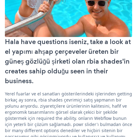
Hala have questions iseniz, take a look at
el yapımı ahşap çerçeveler üreten bir
güneş gözlüğü şirketi olan rbia shades'in
creates sahip olduğu seen in their
business.
Yerel fuarlar ve el sanatları gösterilerindeki işlerinden getting
birkaç ay sonra, rbia shades çevrimiçi satış yapmanın bir
yolunu arıyordu. ziyaretçilere ürünlerinin kalitesini, hafif ve
ergonomik tasarımlarını görsel olarak çekici bir şekilde
göstermek için required the ability. onların Webflow bunun
için yeterli bir çözüm sağlamadı. powr slider'ı bulmadan önce
bir many different options denediler ve hiçbiri sitenin bir
parçasıymış gibi görünmüyordu ve kullanışsız ve kullanımı