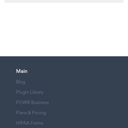
Main
Blog
Plugin Library
POWR Business
Plans & Pricing
HIPAA Forms