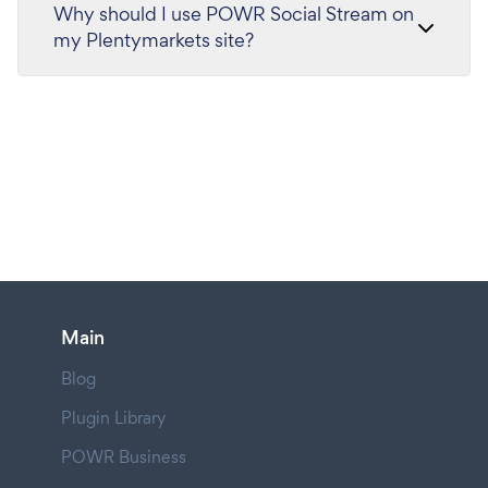
Why should I use POWR Social Stream on
my Plentymarkets site?
Main
Blog
Plugin Library
POWR Business