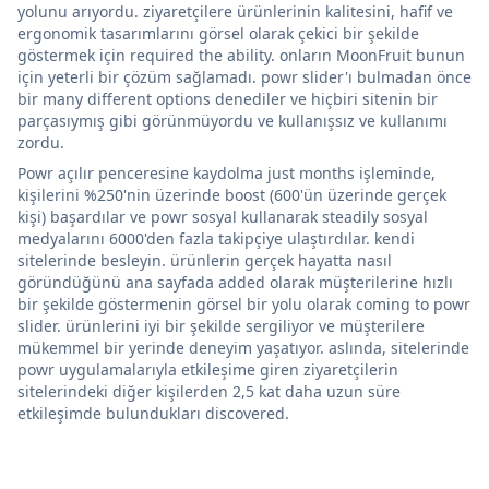
yolunu arıyordu. ziyaretçilere ürünlerinin kalitesini, hafif ve
ergonomik tasarımlarını görsel olarak çekici bir şekilde
göstermek için required the ability. onların MoonFruit bunun
için yeterli bir çözüm sağlamadı. powr slider'ı bulmadan önce
bir many different options denediler ve hiçbiri sitenin bir
parçasıymış gibi görünmüyordu ve kullanışsız ve kullanımı
zordu.
Powr açılır penceresine kaydolma just months işleminde,
kişilerini %250'nin üzerinde boost (600'ün üzerinde gerçek
kişi) başardılar ve powr sosyal kullanarak steadily sosyal
medyalarını 6000'den fazla takipçiye ulaştırdılar. kendi
sitelerinde besleyin. ürünlerin gerçek hayatta nasıl
göründüğünü ana sayfada added olarak müşterilerine hızlı
bir şekilde göstermenin görsel bir yolu olarak coming to powr
slider. ürünlerini iyi bir şekilde sergiliyor ve müşterilere
mükemmel bir yerinde deneyim yaşatıyor. aslında, sitelerinde
powr uygulamalarıyla etkileşime giren ziyaretçilerin
sitelerindeki diğer kişilerden 2,5 kat daha uzun süre
etkileşimde bulundukları discovered.