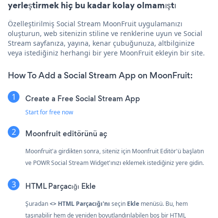
yerleştirmek hiç bu kadar kolay olmamıştı
Özelleştirilmiş Social Stream MoonFruit uygulamanızı
oluşturun, web sitenizin stiline ve renklerine uyun ve Social
Stream sayfanıza, yayına, kenar çubuğunuza, altbilginize
veya istediğiniz herhangi bir yere MoonFruit ekleyin bir site.
How To Add a Social Stream App on MoonFruit:
Create a Free Social Stream App
Start for free now
Moonfruit editörünü aç
Moonfruit'a girdikten sonra, siteniz için Moonfruit Editör'ü başlatın
ve POWR Social Stream Widget'ınızı eklemek istediğiniz yere gidin.
HTML Parçacığı Ekle
Şuradan
<> HTML Parçacığı'nı
seçin
Ekle
menüsü. Bu, hem
taşınabilir hem de yeniden boyutlandırılabilen boş bir HTML