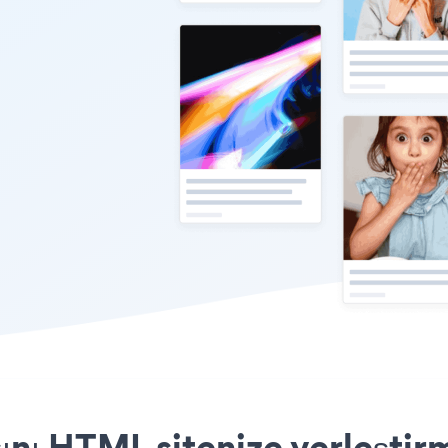
nı HTML sitenize yerleştir