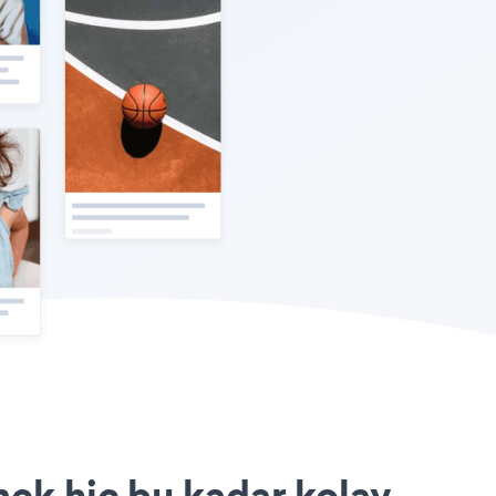
mek hiç bu kadar kolay