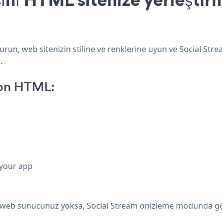
run, web sitenizin stiline ve renklerine uyun ve Social Stre
.
 on HTML:
 your app
rel web sunucunuz yoksa, Social Stream önizleme modunda g