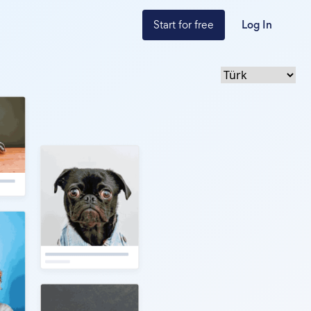
Start for free
Log In