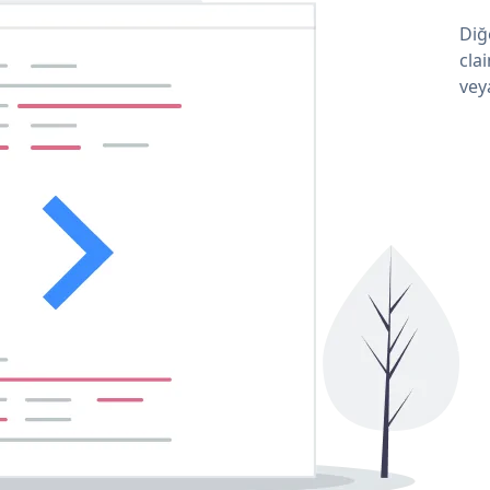
Diğ
cla
vey