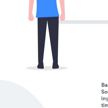
Ba
So
in
tim