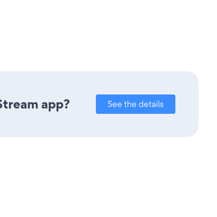
 Stream app?
See the details