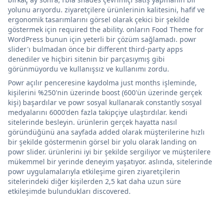
yolunu arıyordu. ziyaretçilere ürünlerinin kalitesini, hafif ve
ergonomik tasarımlarını görsel olarak çekici bir şekilde
göstermek için required the ability. onların Food Theme for
WordPress bunun için yeterli bir çözüm sağlamadı. powr
slider'ı bulmadan önce bir different third-party apps
denediler ve hiçbiri sitenin bir parçasıymış gibi
görünmüyordu ve kullanışsız ve kullanımı zordu.
Powr açılır penceresine kaydolma just months işleminde,
kişilerini %250'nin üzerinde boost (600'ün üzerinde gerçek
kişi) başardılar ve powr sosyal kullanarak constantly sosyal
medyalarını 6000'den fazla takipçiye ulaştırdılar. kendi
sitelerinde besleyin. ürünlerin gerçek hayatta nasıl
göründüğünü ana sayfada added olarak müşterilerine hızlı
bir şekilde göstermenin görsel bir yolu olarak landing on
powr slider. ürünlerini iyi bir şekilde sergiliyor ve müşterilere
mükemmel bir yerinde deneyim yaşatıyor. aslında, sitelerinde
powr uygulamalarıyla etkileşime giren ziyaretçilerin
sitelerindeki diğer kişilerden 2,5 kat daha uzun süre
etkileşimde bulundukları discovered.