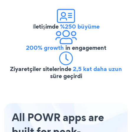
İletişimde
%250 büyüme
200% growth
in engagement
Ziyaretçiler sitelerinde
2,5 kat daha uzun
süre geçirdi
All POWR apps are
built for peak-