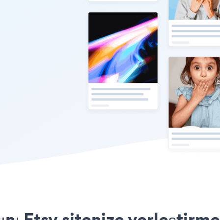
nı Etsy sitenize yerleştirme