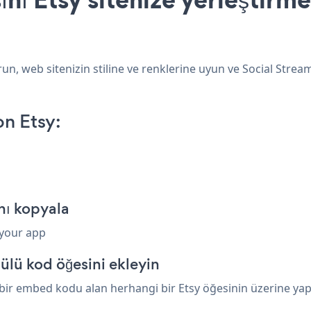
un, web sitenizin stiline ve renklerine uyun ve Social Strea
n Etsy:
nı kopyala
 your app
ülü kod öğesini ekleyin
ir embed kodu alan herhangi bir Etsy öğesinin üzerine yapışt