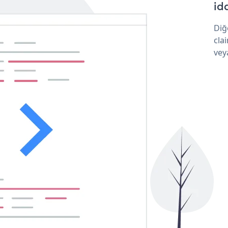
idd
Diğ
cla
vey