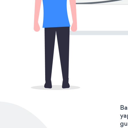
Ba
ya
gu