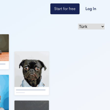
Start for free
Log In