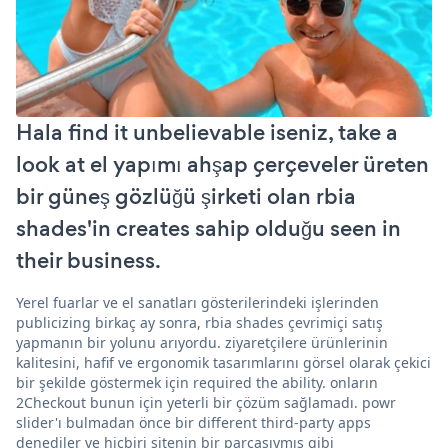
Hala find it unbelievable iseniz, take a
look at el yapımı ahşap çerçeveler üreten
bir güneş gözlüğü şirketi olan rbia
shades'in creates sahip olduğu seen in
their business.
Yerel fuarlar ve el sanatları gösterilerindeki işlerinden
publicizing birkaç ay sonra, rbia shades çevrimiçi satış
yapmanın bir yolunu arıyordu. ziyaretçilere ürünlerinin
kalitesini, hafif ve ergonomik tasarımlarını görsel olarak çekici
bir şekilde göstermek için required the ability. onların
2Checkout bunun için yeterli bir çözüm sağlamadı. powr
slider'ı bulmadan önce bir different third-party apps
denediler ve hiçbiri sitenin bir parçasıymış gibi