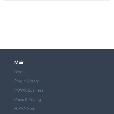
Main
Blog
Plugin Library
POWR Business
Plans & Pricing
HIPAA Forms