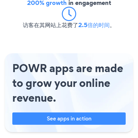
200% growth
in engagement
访客在其网站上花费了
2.5倍的时间
。
POWR apps are made
to grow your online
revenue.
See apps in action