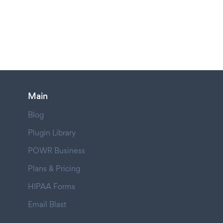
Main
Blog
Plugin Library
POWR Business
Plans & Pricing
HIPAA Forms
Email Blast