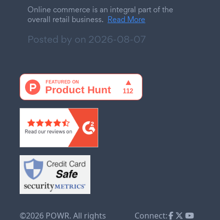
Online commerce is an integral part of the
overall retail business.
Read More
Posted by on
2026-08-07
©2026 POWR. All rights
Connect: