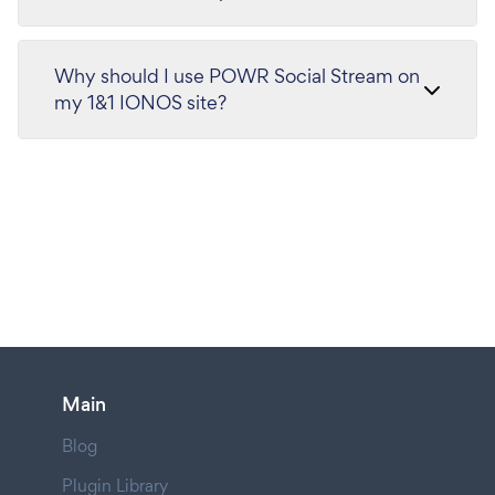
Why should I use POWR Social Stream on
my 1&1 IONOS site?
Main
Blog
Plugin Library