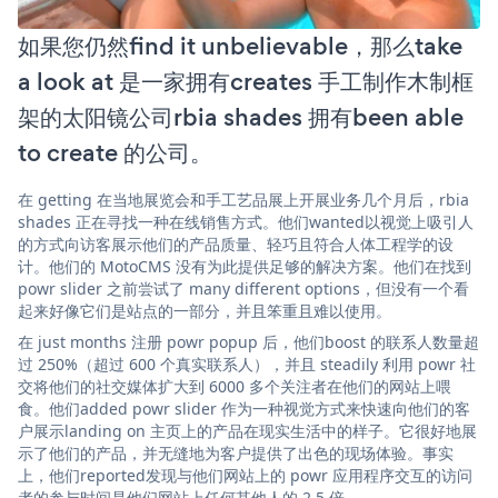
如果您仍然find it unbelievable，那么take
a look at 是一家拥有creates 手工制作木制框
架的太阳镜公司rbia shades 拥有been able
to create 的公司。
在 getting 在当地展览会和手工艺品展上开展业务几个月后，rbia
shades 正在寻找一种在线销售方式。他们wanted以视觉上吸引人
的方式向访客展示他们的产品质量、轻巧且符合人体工程学的设
计。他们的 MotoCMS 没有为此提供足够的解决方案。他们在找到
powr slider 之前尝试了 many different options，但没有一个看
起来好像它们是站点的一部分，并且笨重且难以使用。
在 just months 注册 powr popup 后，他们boost 的联系人数量超
过 250%（超过 600 个真实联系人），并且 steadily 利用 powr 社
交将他们的社交媒体扩大到 6000 多个关注者在他们的网站上喂
食。他们added powr slider 作为一种视觉方式来快速向他们的客
户展示landing on 主页上的产品在现实生活中的样子。它很好地展
示了他们的产品，并无缝地为客户提供了出色的现场体验。事实
上，他们reported发现与他们网站上的 powr 应用程序交互的访问
者的参与时间是他们网站上任何其他人的 2.5 倍。