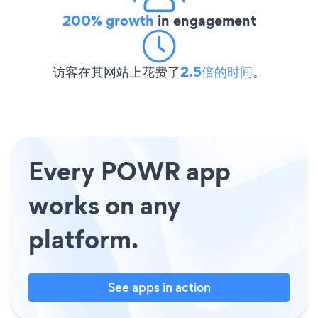
200% growth
in engagement
访客在其网站上花费了
2.5倍的时间
。
Every POWR app
works on any
platform.
See apps in action