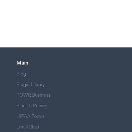
Main
Blog
Plugin Library
POWR Business
Plans & Pricing
HIPAA Forms
Email Blast